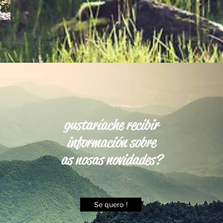
gustaríache recibir
información sobre
as nosas novidades?
Se quero !