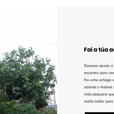
Fai a túa 
Desexas apoiar o
encontro pero no
Fai unha achega vo
adiante o festival
máis pequeno que 
mañá mellor para 