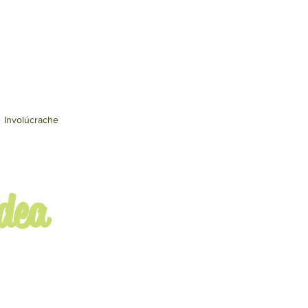
Involúcrache
ldea