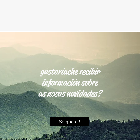
gustaríache recibir
información sobre
as nosas novidades?
Se quero !