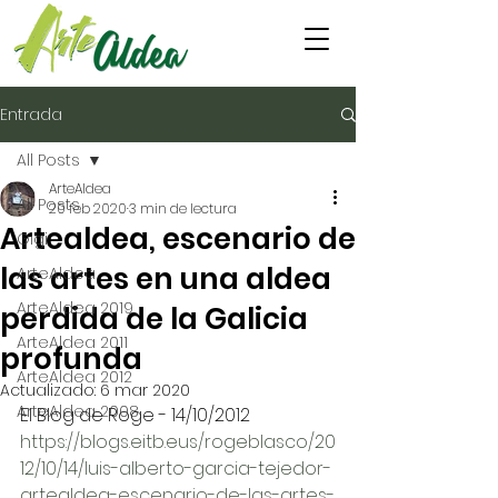
Entrada
All Posts
ArteAldea
All Posts
20 feb 2020
3 min de lectura
Artealdea, escenario de
Gigi
las artes en una aldea
ArteAldea
ArteAldea 2019
perdida de la Galicia
ArteAldea 2011
profunda
ArteAldea 2012
Actualizado:
6 mar 2020
ArteAldea 2008
El Blog de Roge - 14/10/2012
https://blogs.eitb.eus/rogeblasco/20
12/10/14/luis-alberto-garcia-tejedor-
artealdea-escenario-de-las-artes-